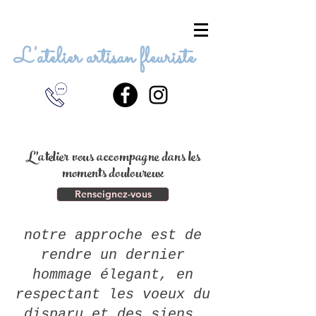
L'atelier artisan fleuriste
L'atelier vous accompagne dans les
moments douloureux
Renseignez-vous
notre approche est de
rendre un dernier
hommage élegant, en
respectant les voeux du
disparu et des siens.